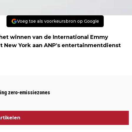
Voeg toe als voorkeursbron op Google
r het winnen van de International Emmy
uit New York aan ANP's entertainmentdienst
Volgend artikel
BIANCA KRIJGSMAN: 'EMMY IS
ring zero-emissiezones
ABSOLUUT HOOGTEPUNT'
rtikelen