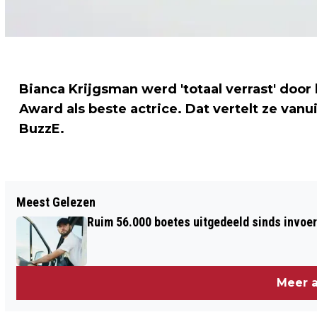
Bianca Krijgsman werd 'totaal verrast' doo
Award als beste actrice. Dat vertelt ze van
BuzzE.
Vorig artikel
Meest Gelezen
JACHT OP SJOEMELENDE WEBWINKELS
Ruim 56.000 boetes uitgedeeld sinds invoe
Meer a