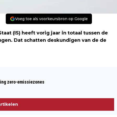
Voeg toe als voorkeursbron op Google
aat (IS) heeft vorig jaar in totaal tussen de
angen. Dat schatten deskundigen van de de
Volgend artikel
'IS ONTVING RUIM 28 MILJOEN EURO
ring zero-emissiezones
AAN LOSGELD'
rtikelen