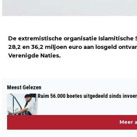
De extremistische organisatie Islamitische St
28,2 en 36,2 miljoen euro aan losgeld ontv
Verenigde Naties.
Vorig artikel
Meest Gelezen
PROCES IN MAROKKO OM LIQUIDATIES
Ruim 56.000 boetes uitgedeeld sinds invoe
STAATSLIEDENBUURT VERDAAGD
Meer a