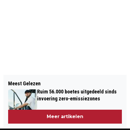
Vorig artikel
Volgend artikel
ING SCHRAPT 1700 BANEN IN
Meest Gelezen
PROCES IN MAROKKO OM
NEDERLAND; VAKBONDEN GESCHOKT
Ruim 56.000 boetes uitgedeeld sinds
LIQUIDATIES STAATSLIEDENBUURT
invoering zero-emissiezones
VERDAAGD
Meer artikelen