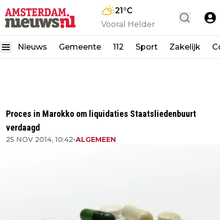
21
°C
Vooral Helder
Nieuws
Gemeente
112
Sport
Zakelijk
C
Proces in Marokko om liquidaties Staatsliedenbuurt
verdaagd
25 NOV 2014, 10:42
•
ALGEMEEN