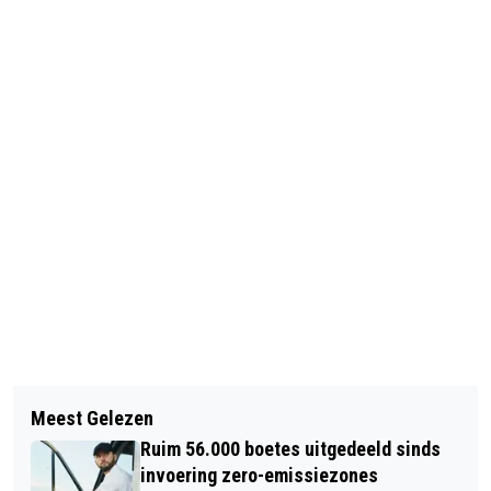
Vorig artikel
Volgend artikel
SEKSWERKERS WALLEN IN
Meest Gelezen
LAATSTE KLIMAATACTIVIST
AMSTERDAM OPGELUCHT: WEER
Ruim 56.000 boetes uitgedeeld sinds
VRIJGELATEN NA BLOKKADE
VERRUIMING OPENINGSTIJDEN
invoering zero-emissiezones