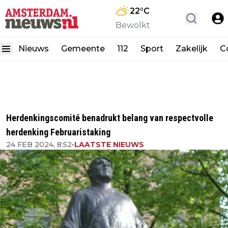
22
°C
Bewolkt
Nieuws
Gemeente
112
Sport
Zakelijk
C
Herdenkingscomité benadrukt belang van respectvolle
herdenking Februaristaking
24 FEB 2024, 8:52
•
LAATSTE NIEUWS