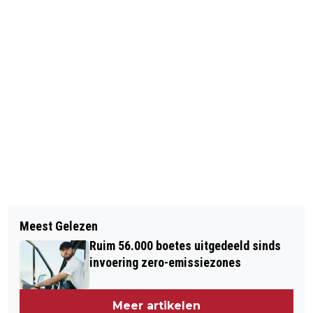
Vorig artikel
Volgend artikel
AMSTERDAMSE NIEUWBOUWPRIJS
Meest Gelezen
FNV EN CNV VOEREN ACTIE BIJ ICL
2024 VOOR PROJECT DE WARREN
Ruim 56.000 boetes uitgedeeld sinds
FERTILIZERS IN AMSTERDAM
invoering zero-emissiezones
Meer artikelen