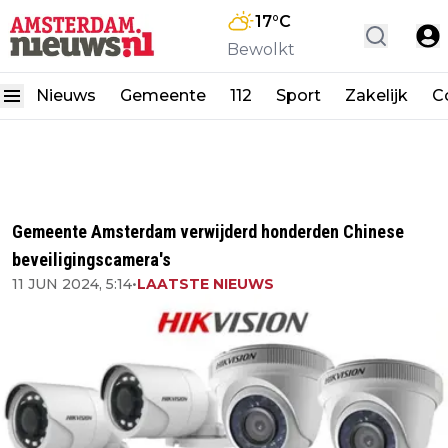
17
°C
Bewolkt
Nieuws
Gemeente
112
Sport
Zakelijk
C
Gemeente Amsterdam verwijderd honderden Chinese
beveiligingscamera's
11 JUN 2024, 5:14
•
LAATSTE NIEUWS