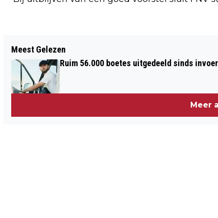
Vorig artikel
Meest Gelezen
GEMEENTE AMSTERDAM VERWIJDERD
Ruim 56.000 boetes uitgedeeld sinds invoe
HONDERDEN CHINESE
BEVEILIGINGSCAMERA'S
Meer a