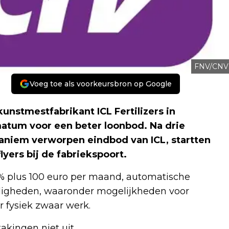
FNV/CNV
Voeg toe als voorkeursbron op Google
unstmestfabrikant ICL Fertilizers in
matum voor een beter loonbod. Na drie
aniem verworpen eindbod van ICL, startten
yers bij de fabriekspoort.
% plus 100 euro per maand, automatische
digheden, waaronder mogelijkheden voor
 fysiek zwaar werk.
takingen niet uit.