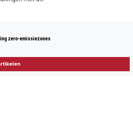
Volgend artikel
ZEEHAVENDAGEN AMSTERDAM VAN 27
ring zero-emissiezones
T/M 30 JUNI
rtikelen