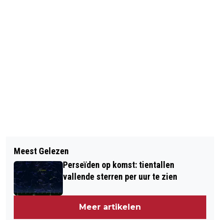
Vorig artikel
Volgend artikel
PROCES IN MAROKKO OM
Meest Gelezen
'BLANKEN KUNNEN ZICH NIET
LIQUIDATIES STAATSLIEDENBUURT
Perseïden op komst: tientallen
VOORSTELLEN HOE CORRUPT HET
VERDAAGD
vallende sterren per uur te zien
SYSTEEM HIER IS'
Meer artikelen