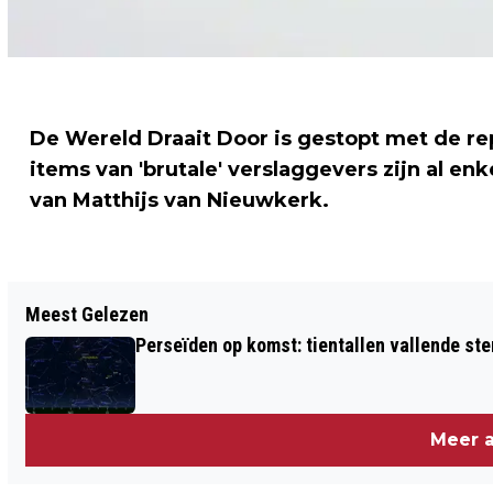
De Wereld Draait Door is gestopt met de re
items van 'brutale' verslaggevers zijn al en
van Matthijs van Nieuwkerk.
Vorig artikel
Meest Gelezen
PROCES IN MAROKKO OM LIQUIDATIES
Perseïden op komst: tientallen vallende ster
STAATSLIEDENBUURT VERDAAGD
Meer a