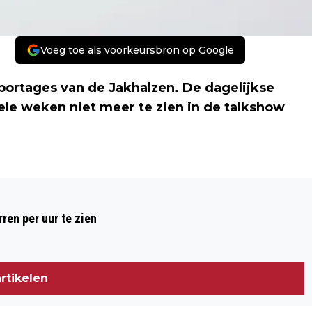
Voeg toe als voorkeursbron op Google
portages van de Jakhalzen. De dagelijkse
kele weken niet meer te zien in de talkshow
Volgend artikel
'BLANKEN KUNNEN ZICH NIET
ren per uur te zien
VOORSTELLEN HOE CORRUPT HET
SYSTEEM HIER IS'
rtikelen