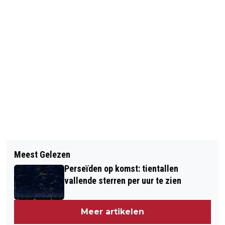
Vorig artikel
Volgend artikel
PROCES IN MAROKKO OM
Meest Gelezen
'BLANKEN KUNNEN ZICH NIET
LIQUIDATIES STAATSLIEDENBUURT
Perseïden op komst: tientallen
VOORSTELLEN HOE CORRUPT HET
VERDAAGD
vallende sterren per uur te zien
SYSTEEM HIER IS'
Meer artikelen