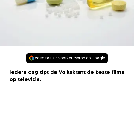
Voeg toe als voorkeursbron op Google
Iedere dag tipt de Volkskrant de beste films
op televisie.