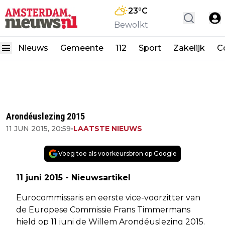
23
°C
Bewolkt
Nieuws
Gemeente
112
Sport
Zakelijk
C
Arondéuslezing 2015
11 JUN 2015, 20:59
•
LAATSTE NIEUWS
Voeg toe als voorkeursbron op Google
11 juni 2015 - Nieuwsartikel
Eurocommissaris en eerste vice-voorzitter van
de Europese Commissie Frans Timmermans
hield op 11 juni de Willem Arondéuslezing 2015.