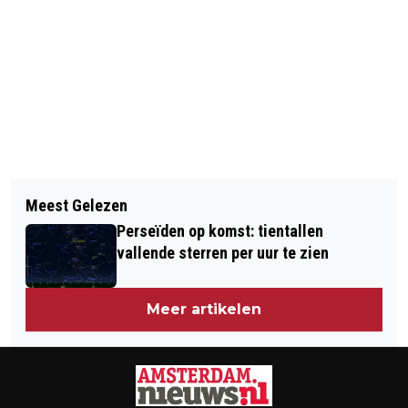
Vorig artikel
Volgend artikel
BLOEMENPRACHT IN PROVINCIEHUIS
Meest Gelezen
PROJECT NIEUW-WEST AIRPORT
Perseïden op komst: tientallen
EXPRESS HELPT 70 MENSEN AAN EEN
vallende sterren per uur te zien
BAAN
Meer artikelen