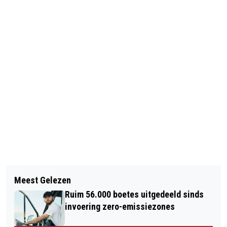
Vorig artikel
Volgend artikel
'CHINESE REGERING WIL ROKEN GAAN
Meest Gelezen
AGENT FERGUSON NIET VERVOLGD
ONTMOEDIGEN'
Ruim 56.000 boetes uitgedeeld sinds
VOOR DODEN TIENER
invoering zero-emissiezones