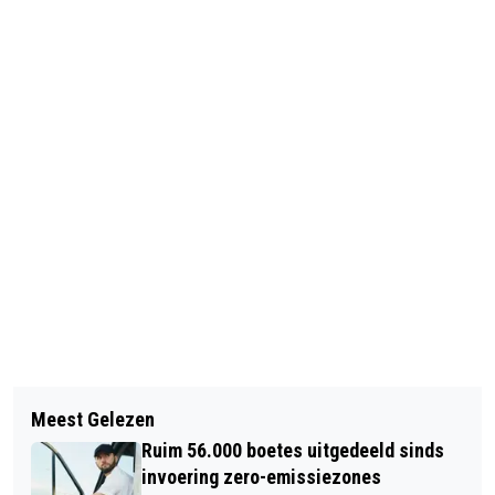
Vorig artikel
Volgend artikel
STUDEREN OP Z'N ZWEEDS: BEPAAL
Meest Gelezen
'CHINESE REGERING WIL ROKEN GAAN
ZELF JE TEMPO
Ruim 56.000 boetes uitgedeeld sinds
ONTMOEDIGEN'
invoering zero-emissiezones