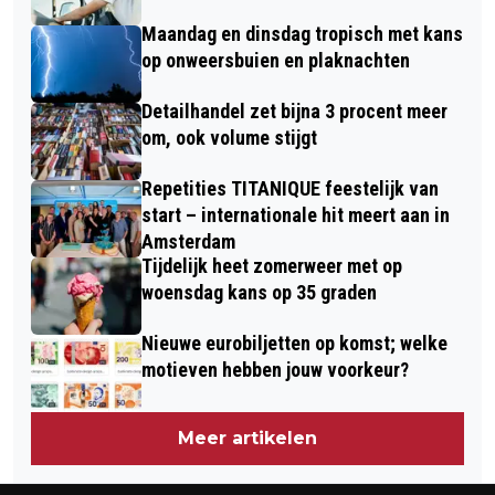
Maandag en dinsdag tropisch met kans
op onweersbuien en plaknachten
Detailhandel zet bijna 3 procent meer
om, ook volume stijgt
Repetities TITANIQUE feestelijk van
start – internationale hit meert aan in
Amsterdam
Tijdelijk heet zomerweer met op
woensdag kans op 35 graden
Nieuwe eurobiljetten op komst; welke
motieven hebben jouw voorkeur?
Meer artikelen