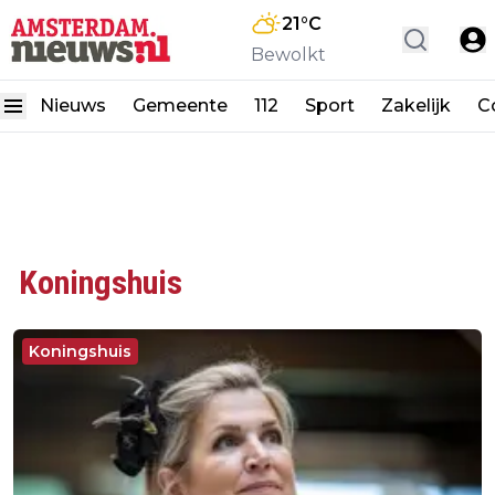
21
°C
Bewolkt
Nieuws
Gemeente
112
Sport
Zakelijk
C
Koningshuis
Koningshuis