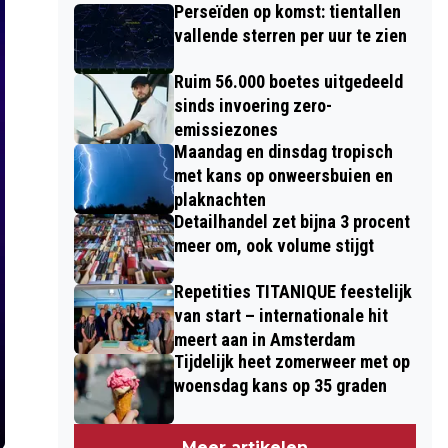
Perseïden op komst: tientallen
vallende sterren per uur te zien
Ruim 56.000 boetes uitgedeeld
sinds invoering zero-
emissiezones
Maandag en dinsdag tropisch
met kans op onweersbuien en
plaknachten
Detailhandel zet bijna 3 procent
meer om, ook volume stijgt
Repetities TITANIQUE feestelijk
van start – internationale hit
meert aan in Amsterdam
Tijdelijk heet zomerweer met op
woensdag kans op 35 graden
Meer artikelen