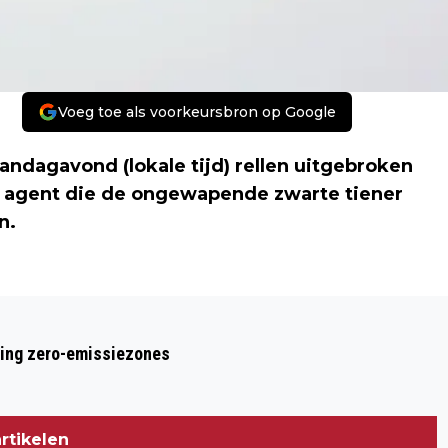
Voeg toe als voorkeursbron op Google
andagavond (lokale tijd) rellen uitgebroken
de agent die de ongewapende zwarte tiener
n.
Volgend artikel
RELLEN IN FERGUSON NA BESLUIT JURY
ring zero-emissiezones
OM AGENT NIET TE VERVOLGEN
rtikelen