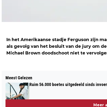
In het Amerikaanse stadje Ferguson zijn ma
als gevolg van het besluit van de jury om 
Michael Brown doodschoot niet te vervolge
Vorig artikel
Meest Gelezen
DEZE TIEN WOORDEN STRIJDEN OM
Ruim 56.000 boetes uitgedeeld sinds invoe
WOORD VAN HET JAAR
Meer a