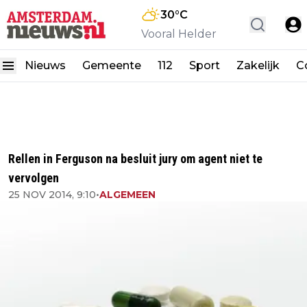
30
°C
Vooral Helder
Nieuws
Gemeente
112
Sport
Zakelijk
C
Rellen in Ferguson na besluit jury om agent niet te
vervolgen
25 NOV 2014, 9:10
•
ALGEMEEN