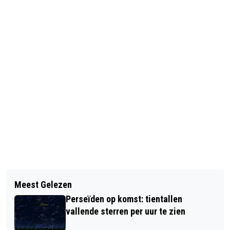
Vorig artikel
Volgend artikel
DEZE TIEN WOORDEN STRIJDEN OM
Meest Gelezen
RELLEN IN FERGUSON NA BESLUIT
WOORD VAN HET JAAR
Perseïden op komst: tientallen
JURY OM AGENT NIET TE VERVOLGEN
vallende sterren per uur te zien