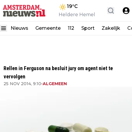
19
°C
Heldere Hemel
Nieuws
Gemeente
112
Sport
Zakelijk
C
Rellen in Ferguson na besluit jury om agent niet te
vervolgen
25 NOV 2014, 9:10
•
ALGEMEEN