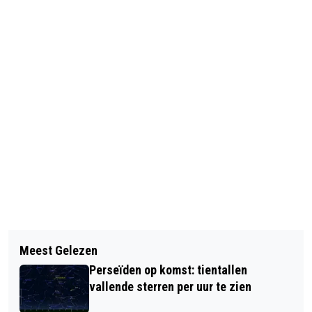
Vorig artikel
Volgend artikel
DEZE TIEN WOORDEN STRIJDEN OM
Meest Gelezen
RELLEN IN FERGUSON NA BESLUIT
WOORD VAN HET JAAR
Perseïden op komst: tientallen
JURY OM AGENT NIET TE VERVOLGEN
vallende sterren per uur te zien