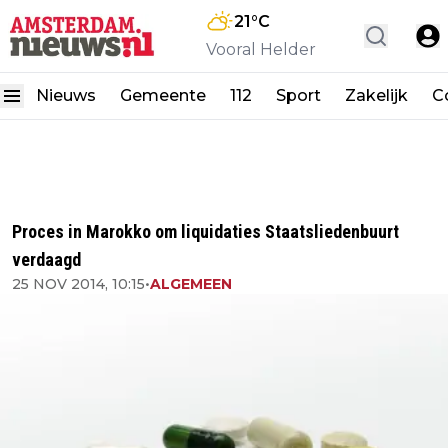
21
°C
Vooral Helder
Nieuws
Gemeente
112
Sport
Zakelijk
C
Proces in Marokko om liquidaties Staatsliedenbuurt
verdaagd
25 NOV 2014, 10:15
•
ALGEMEEN