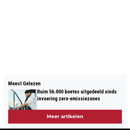
Vorig artikel
Volgend artikel
TIENTALLEN AJAX-FANS MET
Meest Gelezen
PROCES IN MAROKKO OM
STOKKEN EN BOKSBEUGELS
Ruim 56.000 boetes uitgedeeld sinds
LIQUIDATIES STAATSLIEDENBUURT
OPGEPAKT
invoering zero-emissiezones
VERDAAGD
Meer artikelen