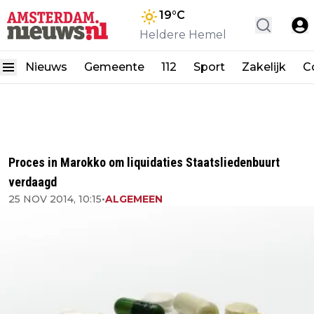
19
°C
Heldere Hemel
Nieuws
Gemeente
112
Sport
Zakelijk
C
Proces in Marokko om liquidaties Staatsliedenbuurt
verdaagd
25 NOV 2014, 10:15
•
ALGEMEEN