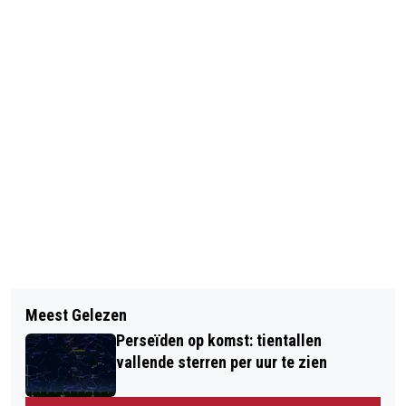
Vorig artikel
Volgend artikel
GEMEENTEN VREZEN VOOR LOKALE
Meest Gelezen
OUDEREN VAKER SLACHTOFFER VAN
VEILIGHEID DOOR BEZUINIGINGEN
Perseïden op komst: tientallen
GEWELD
OPSTELTEN
vallende sterren per uur te zien