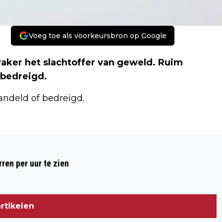
Voeg toe als voorkeursbron op Google
vaker het slachtoffer van geweld. Ruim
 bedreigd.
andeld of bedreigd.
Volgend artikel
OUDEREN VAKER SLACHTOFFER VAN
ren per uur te zien
GEWELD
rtikelen