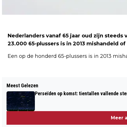
Nederlanders vanaf 65 jaar oud zijn steeds 
23.000 65-plussers is in 2013 mishandeld of
Een op de honderd 65-plussers is in 2013 mish
Vorig artikel
Meest Gelezen
GEMEENTEN VREZEN VOOR LOKALE
Perseïden op komst: tientallen vallende ster
VEILIGHEID DOOR BEZUINIGINGEN
OPSTELTEN
Meer a