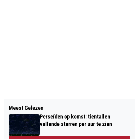
Vorig artikel
Volgend artikel
GEMEENTEN VREZEN VOOR LOKALE
Meest Gelezen
OUDEREN VAKER SLACHTOFFER VAN
VEILIGHEID DOOR BEZUINIGINGEN
Perseïden op komst: tientallen
GEWELD
OPSTELTEN
vallende sterren per uur te zien