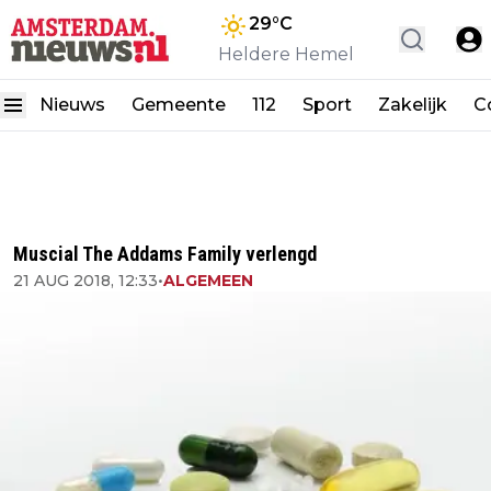
29
°C
Heldere Hemel
Nieuws
Gemeente
112
Sport
Zakelijk
C
Muscial The Addams Family verlengd
21 AUG 2018, 12:33
•
ALGEMEEN