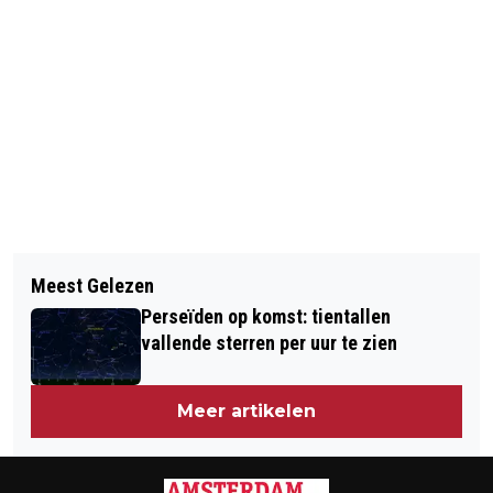
Vorig artikel
Volgend artikel
WAT TE DOEN TIJDENS DE UITMARKT
Meest Gelezen
EERSTE SOLIST HET NATIONALE
2018!
Perseïden op komst: tientallen
BALLET STOPT
vallende sterren per uur te zien
Meer artikelen