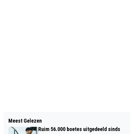
Vorig artikel
Volgend artikel
MUSCIAL THE ADDAMS FAMILY
Meest Gelezen
HERMITAGE AMSTERDAM
VERLENGD
Ruim 56.000 boetes uitgedeeld sinds
VERANDERT IN BIOSCOOP