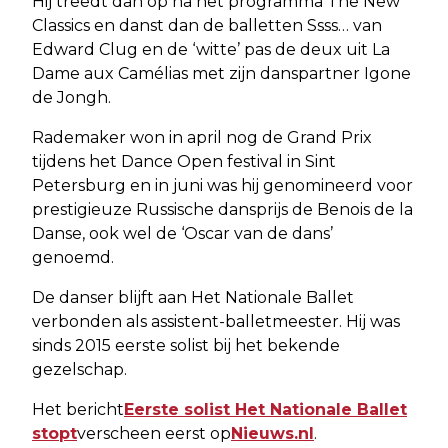
Hij treedt dan op na het programma The New
Classics en danst dan de balletten Ssss… van
Edward Clug en de ‘witte’ pas de deux uit La
Dame aux Camélias met zijn danspartner Igone
de Jongh.
Rademaker won in april nog de Grand Prix
tijdens het Dance Open festival in Sint
Petersburg en in juni was hij genomineerd voor
prestigieuze Russische dansprijs de Benois de la
Danse, ook wel de ‘Oscar van de dans’
genoemd.
De danser blijft aan Het Nationale Ballet
verbonden als assistent-balletmeester. Hij was
sinds 2015 eerste solist bij het bekende
gezelschap.
Het bericht
Eerste solist Het Nationale Ballet
stopt
verscheen eerst op
Nieuws.nl
.