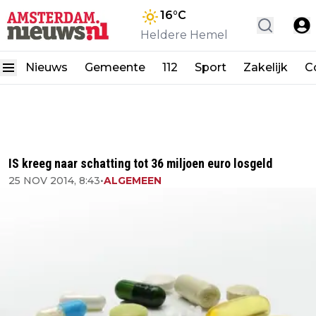
16
°C
Heldere Hemel
Nieuws
Gemeente
112
Sport
Zakelijk
C
IS kreeg naar schatting tot 36 miljoen euro losgeld
25 NOV 2014, 8:43
•
ALGEMEEN