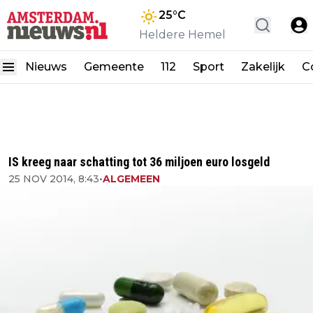
25
°C
Heldere Hemel
Nieuws
Gemeente
112
Sport
Zakelijk
C
IS kreeg naar schatting tot 36 miljoen euro losgeld
25 NOV 2014, 8:43
•
ALGEMEEN