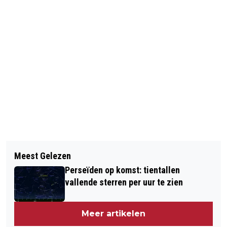
Vorig artikel
Volgend artikel
DRUKKE OCHTENDSPITS MET VEEL
Meest Gelezen
IS KREEG NAAR SCHATTING TOT 36
ONGELUKKEN
Perseïden op komst: tientallen
MILJOEN EURO LOSGELD
vallende sterren per uur te zien
Meer artikelen