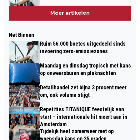
Meer artikelen
Net Binnen
Ruim 56.000 boetes uitgedeeld sinds
invoering zero-emissiezones
Maandag en dinsdag tropisch met kans
op onweersbuien en plaknachten
Detailhandel zet bijna 3 procent meer
om, ook volume stijgt
Repetities TITANIQUE feestelijk van
start – internationale hit meert aan in
Amsterdam
Tijdelijk heet zomerweer met op
woensdag kans op 35 graden