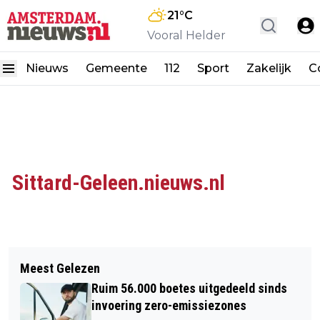
21
°C
Vooral Helder
Nieuws
Gemeente
112
Sport
Zakelijk
C
Sittard-Geleen.nieuws.nl
Meest Gelezen
Ruim 56.000 boetes uitgedeeld sinds
invoering zero-emissiezones