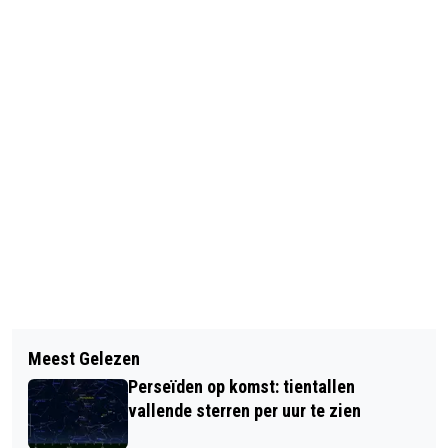
Vorig artikel
Volgend artikel
TIENTALLEN VLUCHTEN
Meest Gelezen
INSPECTIE KEURT 37,5 PROCENT VAN
GEANNULEERD OP SCHIPHOL OM
Perseïden op komst: tientallen
GETEST KINDERVUURWERK AF
HARDE WIND
vallende sterren per uur te zien