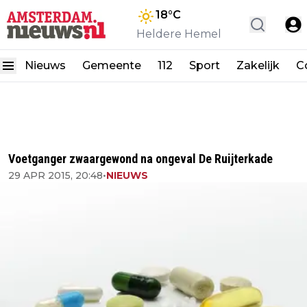
18
°C
Heldere Hemel
Nieuws
Gemeente
112
Sport
Zakelijk
C
Voetganger zwaargewond na ongeval De Ruijterkade
29 APR 2015, 20:48
•
NIEUWS