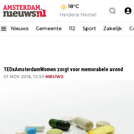
18
°C
Heldere Hemel
Nieuws
Gemeente
112
Sport
Zakelijk
C
TEDxAmsterdamWomen zorgt voor memorabele avond
01 NOV 2016, 12:33
•
NIEUWS