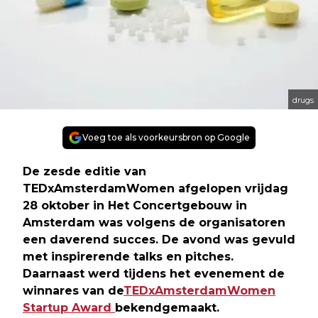
drugs
Voeg toe als voorkeursbron op Google
De zesde editie van
TEDxAmsterdamWomen afgelopen vrijdag
28 oktober in Het Concertgebouw in
Amsterdam was volgens de organisatoren
een daverend succes. De avond was gevuld
met inspirerende talks en pitches.
Daarnaast werd tijdens het evenement de
winnares van de
TEDxAmsterdamWomen
Startup Award
bekendgemaakt.