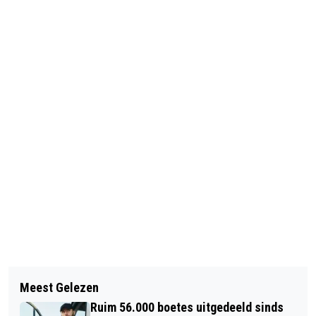
Vorig artikel
Volgend artikel
GEEN UITSTEL 'GROOT WERKOVERLEG'
Meest Gelezen
CHINEZEN VERLIEFD OP AMSTERDAM
OP SPOOR
Ruim 56.000 boetes uitgedeeld sinds