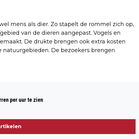
wel mens als dier. Zo stapelt de rommel zich op,
fgebied van de dieren aangepast. Vogels en
gemaakt. De drukte brengen ook extra kosten
e natuurgebieden. De bezoekers brengen
Volgend artikel
PRIDE AMSTERDAM KOMT ERAAN!
ren per uur te zien
rtikelen