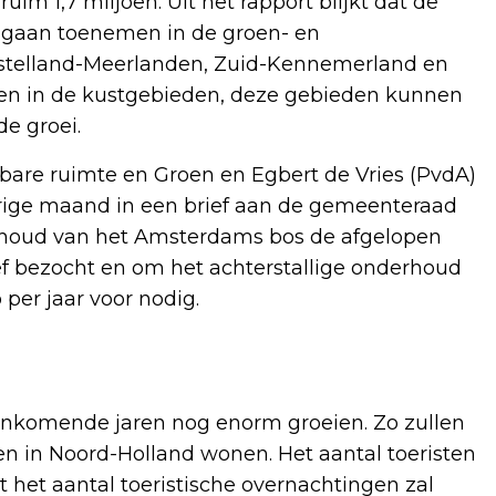
im 1,7 miljoen. Uit het rapport blijkt dat de
l gaan toenemen in de groen- en
stelland-Meerlanden, Zuid-Kennemerland en
inden in de kustgebieden, deze gebieden kunnen
e groei.
re ruimte en Groen en Egbert de Vries (PvdA)
vorige maand in een brief aan de gemeenteraad
erhoud van het Amsterdams bos de afgelopen
ief bezocht en om het achterstallige onderhoud
 per jaar voor nodig.
aankomende jaren nog enorm groeien. Zo zullen
n in Noord-Holland wonen. Het aantal toeristen
dat het aantal toeristische overnachtingen zal