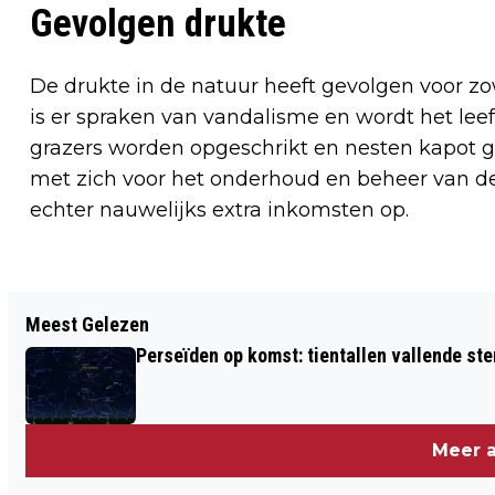
Gevolgen drukte
De drukte in de natuur heeft gevolgen voor zo
is er spraken van vandalisme en wordt het lee
grazers worden opgeschrikt en nesten kapot 
met zich voor het onderhoud en beheer van d
echter nauwelijks extra inkomsten op.
Vorig artikel
Meest Gelezen
STUDENTEN PROTESTEREN OPNIEUW
Perseïden op komst: tientallen vallende ster
VOOR HOGERE BASISBEURS
Meer a