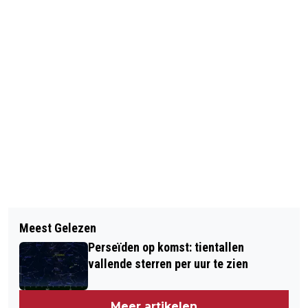
Vorig artikel
Volgend artikel
SCHEURKALENDER AMSTERDAMSE
Meest Gelezen
STEM OP HET MOOISTE KERSTHUIS
AMBTENAREN 'GEBREK AAN RESPECT'
Perseïden op komst: tientallen
VAN AMSTERDAM!
vallende sterren per uur te zien
Meer artikelen