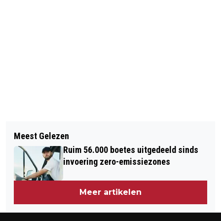
Vorig artikel
Volgend artikel
WERKZAAMHEDEN AAN SPOOR EN
Meest Gelezen
‘STEEDS MEER INVLOED SALAFISTEN
WEG RONDOM AMSTERDAM TIJDENS
Ruim 56.000 boetes uitgedeeld sinds
IN AMSTERDAM’
PAASWEEKEND
invoering zero-emissiezones
Meer artikelen