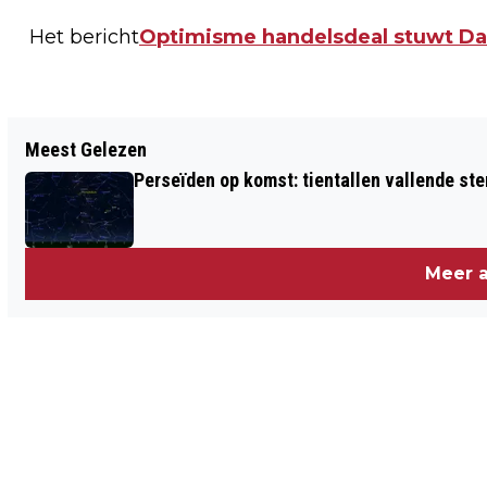
Het bericht
Optimisme handelsdeal stuwt D
Vorig artikel
Meest Gelezen
‘BISDOM VOOR HET BLOK GEZET DOOR
Perseïden op komst: tientallen vallende ster
HOMOPASTOOR’
Meer a