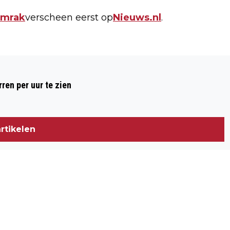
amrak
verscheen eerst op
Nieuws.nl
.
Volgend artikel
MOEDER ANNE FABER LOOPT WEG BIJ
ren per uur te zien
DEBAT
rtikelen