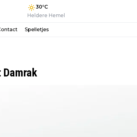
30
°C
Heldere Hemel
Contact
Spelletjes
t Damrak