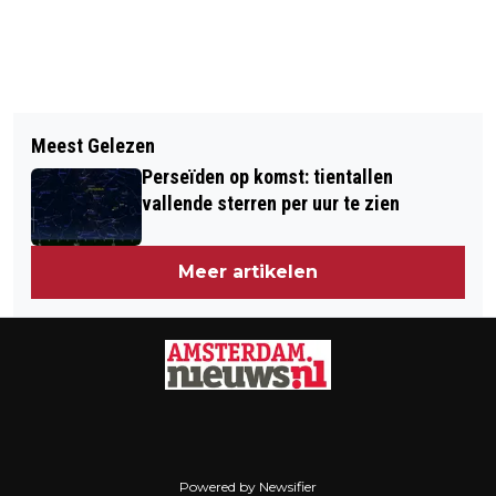
Vorig artikel
Volgend artikel
REGIO AMSTERDAM KRIJGT 57.000
Meest Gelezen
TENTOONSTELLING FASHION
NIEUWE BANEN
Perseïden op komst: tientallen
STATEMENTS IN AMSTERDAM
vallende sterren per uur te zien
MUSEUM
Meer artikelen
Powered by Newsifier