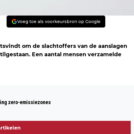
Voeg toe als voorkeursbron op Google
aatsvindt om de slachtoffers van de aanslagen
tilgestaan. Een aantal mensen verzamelde
Volgend artikel
MENSEN STAAN STIL BIJ 'JE SUIS
ring zero-emissiezones
CHARLIE' OP BEURSPLEIN
rtikelen