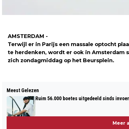
AMSTERDAM -
Terwijl er in Parijs een massale optocht pl
te herdenken, wordt er ook in Amsterdam s
zich zondagmiddag op het Beursplein.
Vorig artikel
Meest Gelezen
BEST OF IDFA 2014
Ruim 56.000 boetes uitgedeeld sinds invoe
Meer a