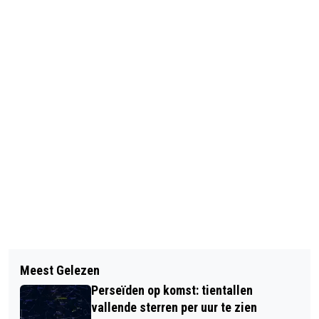
Vorig artikel
Volgend artikel
AMSTERDAM HELPT TRANSGENDERS
Meest Gelezen
WEER MINDER WERKLOZE JONGEREN
AAN BAAN
Perseïden op komst: tientallen
IN AMSTERDAM
vallende sterren per uur te zien