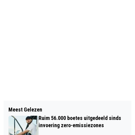
Vorig artikel
Volgend artikel
OLIFANTJE SANUK VOOR HET EERST
Meest Gelezen
AMSTERDAM WIL VAN AANDEEL IN DE
BUITEN
Ruim 56.000 boetes uitgedeeld sinds
RAI AF
invoering zero-emissiezones