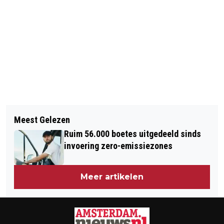
Vorig artikel
Volgend artikel
DODE IN UITGEBRANDE WONING
Meest Gelezen
SCORSESE IN DE HOOFDROL IN
AMSTERDAM
Ruim 56.000 boetes uitgedeeld sinds
AMSTERDAM
invoering zero-emissiezones
Meer artikelen