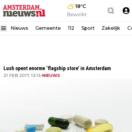
18
°C
Bewolkt
Nieuws
Gemeente
112
Sport
Zakelijk
C
Lush opent enorme ‘flagship store’ in Amsterdam
21 FEB 2017, 13:13
•
NIEUWS