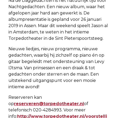
Na de Daggedachten is het natuurlijk tijd voor
Nachtgedachten. Een nieuw album, waar het
afgelopen jaar hard aan gewerkt is. De
albumpresentatie is gepland voor 26 januari
2019 in Assen. Maar dit weekend speelt Jason al
in Amsterdam, te weten in het intieme
Torpedotheater in de Sint Pieterspoortsteeg.
Nieuwe liedjes, nieuw programma, nieuwe
gedachten, waarbij hij zichzelf op piano én op
gitaar begeleidt met ondersteuning van Levy
IJtsma. Van prinsessen en een draak & tot
gedachten onder sterren en de maan. Een
uitstekend uitgangspunt voor een mooie
intieme avond!
Reserveren kan
op
reserveren@torpedotheater.nl
of
telefonisch 020-4284993. Voor meer
info:
http://www.torpedotheater.nl/voorstelli