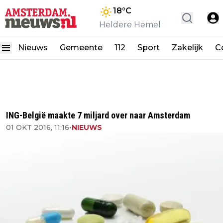
18
°C
Heldere Hemel
Nieuws
Gemeente
112
Sport
Zakelijk
C
ING-België maakte 7 miljard over naar Amsterdam
01 OKT 2016, 11:16
•
NIEUWS