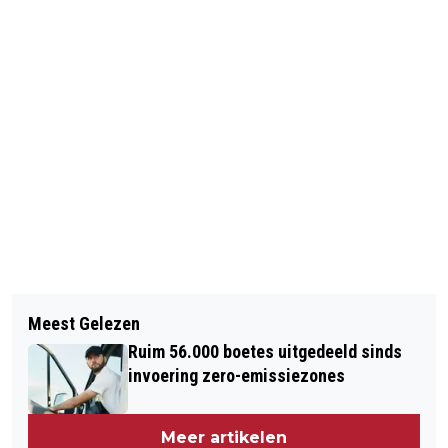
Vorig artikel
Volgend artikel
HET NEGENDE SEIZOEN VAN CLUB
Meest Gelezen
NIEUWE VOORSTELLING VAN RAMYI
DAUPHINE GING SPETTEREND VAN
Ruim 56.000 boetes uitgedeeld sinds
SAMBO: MIJN (BIJ)VROUW
START
invoering zero-emissiezones
Meer artikelen