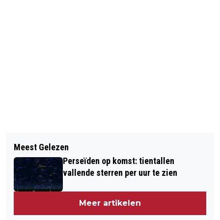
Vorig artikel
Volgend artikel
BEKIJK HIER HET SPEELSCHEMA VAN
Meest Gelezen
DIT WEEKEND GEEN TREINEN
AJAX AMSTERDAM
Perseïden op komst: tientallen
AMSTERDAM-SCHIPHOL
vallende sterren per uur te zien
Meer artikelen