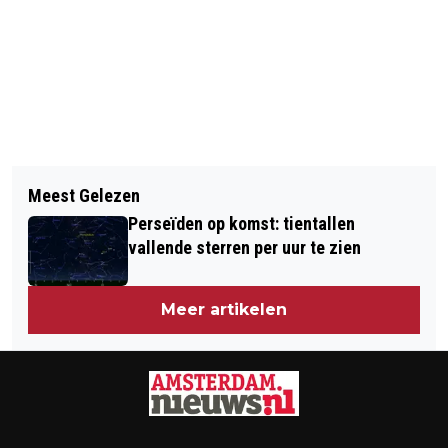
Vorig artikel
Volgend artikel
WAT GEBEURT ER NU MET DE
Meest Gelezen
CONCERTGEBOUW: MEER BEZOEKERS
VERZORGINGSPLAATS EN
Perseïden op komst: tientallen
EN RUIM PODIUM VROUWELIJKE
TANKSTATION A9?
vallende sterren per uur te zien
MUSICI
Meer artikelen