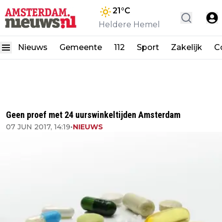
21
°C
Heldere Hemel
Nieuws
Gemeente
112
Sport
Zakelijk
C
Geen proef met 24 uurswinkeltijden Amsterdam
07 JUN 2017, 14:19
•
NIEUWS