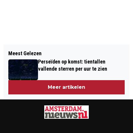
Vorig artikel
Volgend artikel
DRONE RACING IN JOHAN CRUIJFF
Meest Gelezen
COFFEESHOP BESCHOTEN IN
ARENA: ‘FORMULE 1’ IN 3D EN IN DE
Perseïden op komst: tientallen
AMSTERDAM-WEST
LUCHT
vallende sterren per uur te zien
Meer artikelen