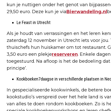
kun je nuttigen onder het genot van bijpassen
29,50 euro. Deze kun je via
Bierwandeling.nl
b
Le Feast in Utrecht
Als je houdt van verrassingen en het leren ke
zaterdag 12 november in Utrecht iets voor jou.
thuischefs hun huiskamer om tot restaurant.
3,50 euro een plekje
reserveren
. Enkele dagen
toegestuurd. Na afloop is het de bedoeling da
principe’.
Kookboeken7daagse in verschillende plaatsen in Ne
In gespecialiseerde kookwinkels, de betere b
kookstudio’s verspreid over het hele land is 
van alles te doen rondom kookboeken. Zo is he
speciale kookboekenworkshops en leren chefkok