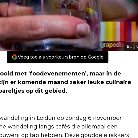
drugs
Voeg toe als voorkeursbron op Google
ooid met ‘foodevenementen’, maar in de
zijn er komende maand zeker leuke culinaire
areltjes op dit gebied.
nwandeling in Leiden op zondag 6 november
sche wandeling langs cafés die allemaal een
ouwerij op tap hebben. Deze goudgele rakkers