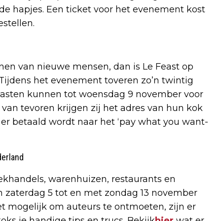
de hapjes. Een ticket voor het evenement kost
estellen.
nnen van nieuwe mensen, dan is Le Feast op
 Tijdens het evenement toveren zo’n twintig
 Gasten kunnen tot woensdag 9 november voor
 van tevoren krijgen zij het adres van hun kok
t er betaald wordt naar het ‘pay what you want-
derland
oekhandels, warenhuizen, restaurants en
van zaterdag 5 tot en met zondag 13 november
t mogelijk om auteurs te ontmoeten, zijn er
s je handige tips en trucs. Bekijk
hier
wat er