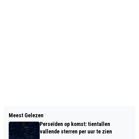
Vorig artikel
Volgend artikel
WINSTDAG VOOR AMSTERDAMSE
Meest Gelezen
HET GROOTSTE KINDERFEEST VAN
BEURS
Perseïden op komst: tientallen
NEDERLAND BIJ BALLORIG
vallende sterren per uur te zien