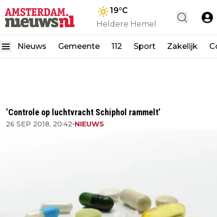
19
°C
Heldere Hemel
Nieuws
Gemeente
112
Sport
Zakelijk
C
‘Controle op luchtvracht Schiphol rammelt’
26 SEP 2018, 20:42
•
NIEUWS