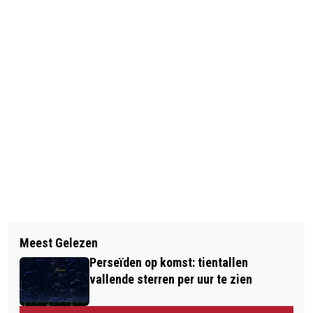
Vorig artikel
Volgend artikel
AMSTERDAM PAKT RADICALISERING
Meest Gelezen
DODE IN UITGEBRANDE WONING
ONLINE AAN
Perseïden op komst: tientallen
AMSTERDAM
vallende sterren per uur te zien