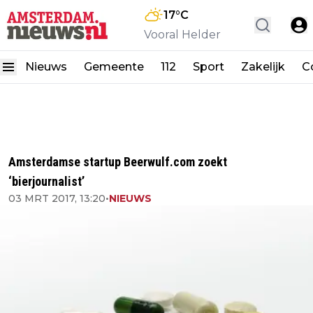
17
°C
Vooral Helder
Nieuws
Gemeente
112
Sport
Zakelijk
C
Amsterdamse startup Beerwulf.com zoekt
‘bierjournalist’
03 MRT 2017, 13:20
•
NIEUWS