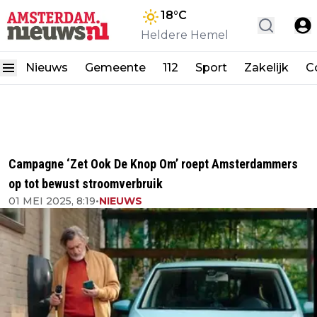
18
°C
Heldere Hemel
Nieuws
Gemeente
112
Sport
Zakelijk
C
Campagne ‘Zet Ook De Knop Om’ roept Amsterdammers
op tot bewust stroomverbruik
01 MEI 2025, 8:19
•
NIEUWS